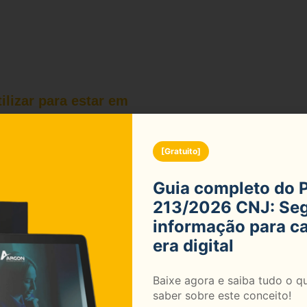
ilizar para estar em
ecnologia do Conselho
 e atingir a excelência
[Gratuito]
Guia completo do 
213/2026 CNJ: Se
informação para ca
era digital
Baixe agora e saiba tudo o q
para Cartórios em Sorocaba
saber sobre este conceito!