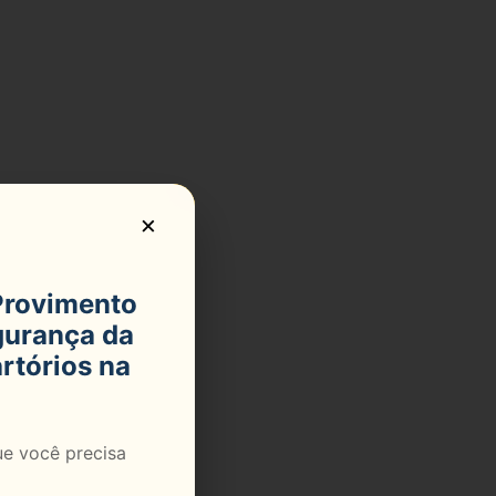
×
Provimento
gurança da
rtórios na
ue você precisa