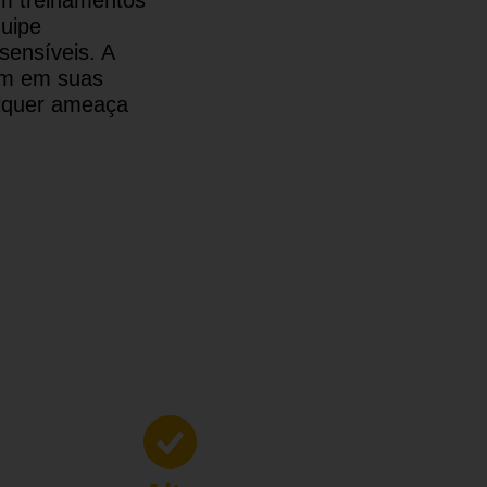
quipe
sensíveis. A
rem em suas
alquer ameaça